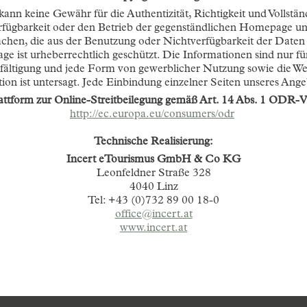
ann keine Gewähr für die Authentizität, Richtigkeit und Vollstän
fügbarkeit oder den Betrieb der gegenständlichen Homepage und
achen, die aus der Benutzung oder Nichtverfügbarkeit der Date
page ist urheberrechtlich geschützt. Die Informationen sind nur 
ältigung und jede Form von gewerblicher Nutzung sowie die Weite
on ist untersagt. Jede Einbindung einzelner Seiten unseres Angeb
attform zur Online-Streitbeilegung gemäß Art. 14 Abs. 1 ODR-
http://ec.europa.eu/consumers/odr
Technische Realisierung:
Incert eTourismus GmbH & Co KG
Leonfeldner Straße 328
4040 Linz
Tel: +43 (0)732 89 00 18-0
office@incert.at
www.incert.at