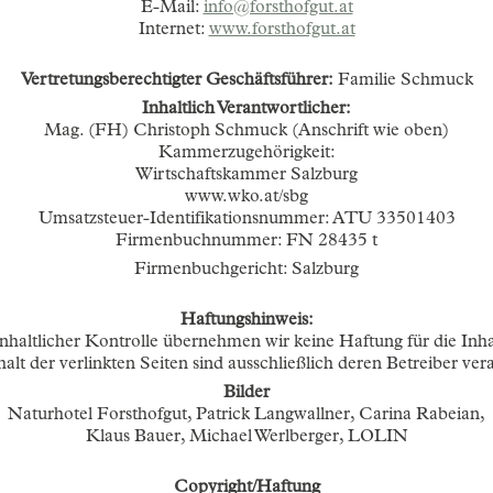
E-Mail:
info@forsthofgut.at
Internet:
www.forsthofgut.at
Vertretungsberechtigter Geschäftsführer:
Familie Schmuck
Inhaltlich Verantwortlicher:
Mag. (FH) Christoph Schmuck (Anschrift wie oben)
Kammerzugehörigkeit:
Wirtschaftskammer Salzburg
www.wko.at/sbg
Umsatzsteuer-Identifikationsnummer: ATU 33501403
Firmenbuchnummer: FN 28435 t
Firmenbuchgericht: Salzburg
Haftungshinweis:
 inhaltlicher Kontrolle übernehmen wir keine Haftung für die Inha
alt der verlinkten Seiten sind ausschließlich deren Betreiber ver
Bilder
Naturhotel Forsthofgut, Patrick Langwallner, Carina Rabeian,
Klaus Bauer, Michael Werlberger, LOLIN
Copyright/Haftung